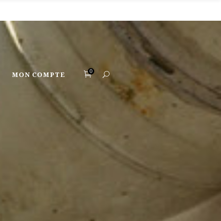
Phone: +578-258-8899
E-mail: info@yourwebsite.com
0
MON COMPTE